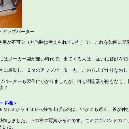
ｚアップバーター
使用が不可欠（と当時は考えられていた）で、これを如何に簡
にはメーカー製が無い時代で、出てくる人は、互いに皆顔を知
さに感動し、２ｍのアップバーターも、この方式で作りなおし
プバーターも製作にかかりましたが、何せ測定器が何もなく、
後？
ード機＞
８MHｚから４３０へ持ち上げるのは、いかにも遠く、首が伸
製作しました。下の左の写真がそれです。これに２バンドのア
ました。