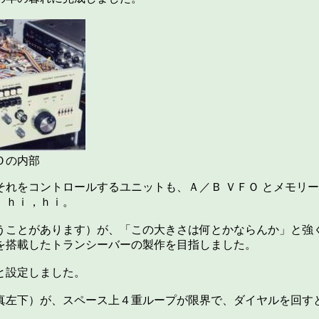
Ｏの内部
れをコントロールするユニットも、Ａ／Ｂ ＶＦＯ とメモリ
。ｈｉ，ｈｉ。
うことがあります）が、「この大きさは何とかならんか」と強
を搭載したトランシーバーの製作を目指しました。
と設定しました。
真左下）が、スペース上４重ループが限界で、ダイヤルを回す