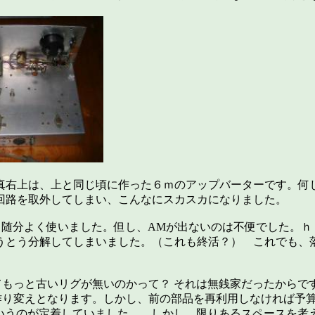
真右上は、上と同じ頃に作った６ｍのアップバーターです。何
回路を取外してしまい、こんなにスカスカになりました。
Vし、随分よく使いました。但し、AMが出ないのは不便でした。ｈ
うとう分解してしまいました。（これも終活？） これでも、
てもっと古いリグが無いのかって？ それは無銭家だったからで
作り変えとなります。しかし、前の部品を再利用しなければ予
 というのが定着していました。 しかし、限りあるスペースを