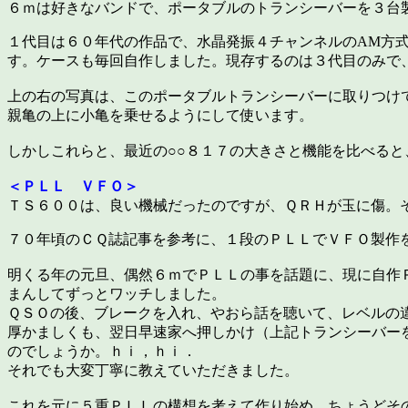
６ｍは好きなバンドで、ポータブルのトランシーバーを３台
１代目は６０年代の作品で、水晶発振４チャンネルのAM方式、
す。ケースも毎回自作しました。現存するのは３代目のみで
上の右の写真は、このポータブルトランシーバーに取りつけ
親亀の上に小亀を乗せるようにして使います。
しかしこれらと、最近の○○８１７の大きさと機能を比べる
＜ＰＬＬ ＶＦＯ＞
ＴＳ６００は、良い機械だったのですが、ＱＲＨが玉に傷。
７０年頃のＣＱ誌記事を参考に、１段のＰＬＬでＶＦＯ製作
明くる年の元旦、偶然６ｍでＰＬＬの事を話題に、現に自作
まんしてずっとワッチしました。
ＱＳＯの後、ブレークを入れ、やおら話を聴いて、レベルの
厚かましくも、翌日早速家へ押しかけ（上記トランシーバー
のでしょうか。ｈｉ，ｈｉ．
それでも大変丁寧に教えていただきました。
これを元に５重ＰＬＬの構想を考えて作り始め、ちょうどそ