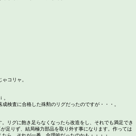
じゃコリャ。
ｉ。
落成検査に合格した殊勲のリグだったのですが・・・。
す。リグに飽き足らなくなったら改造をし、それでも満足でき
算が足りず、結局極力部品を取り外す事になります。作っては
考えたら、それが一番、合理的だったのかも・・・・。