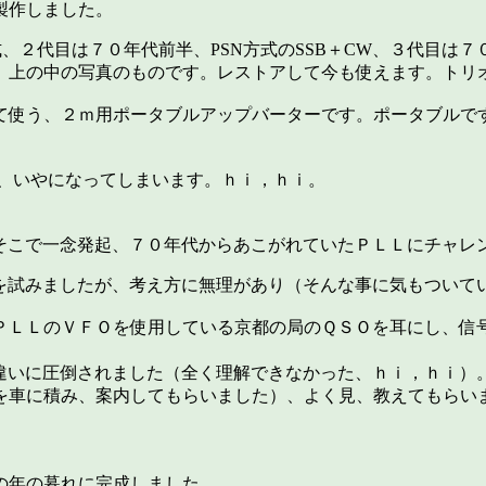
製作しました。
２代目は７０年代前半、PSN方式のSSB＋CW、３代目は７
、上の中の写真のものです。レストアして今も使えます。トリ
て使う、２ｍ用ポータブルアップバーターです。ポータブルで
と、いやになってしまいます。ｈｉ，ｈｉ。
そこで一念発起、７０年代からあこがれていたＰＬＬにチャレ
を試みましたが、考え方に無理があり（そんな事に気もついて
ＰＬＬのＶＦＯを使用している京都の局のＱＳＯを耳にし、信
違いに圧倒されました（全く理解できなかった、ｈｉ，ｈｉ）
を車に積み、案内してもらいました）、よく見、教えてもらい
の年の暮れに完成しました。