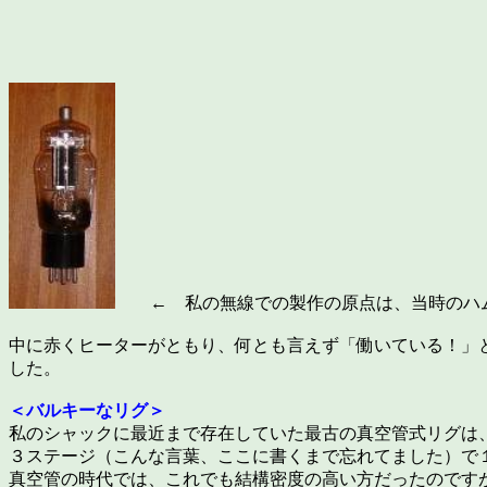
← 私の無線での製作の原点は、当時のハム
中に赤くヒーターがともり、何とも言えず「働いている！」
した。
＜バルキーなリグ＞
私のシャックに最近まで存在していた最古の真空管式リグは
３ステージ（こんな言葉、ここに書くまで忘れてました）で
真空管の時代では、これでも結構密度の高い方だったのです