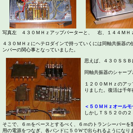
写真左 ４３０ＭＨｚアップバーターと、 右、１４４ＭＨ
４３０ＭＨｚにヘテロダインで持っていくには同軸共振器の
ンバーの関心事となっていました。
思えば、４３０ＳＳＢ
同軸共振器のシャープ
１２００ＭＨｚのアッ
りました。復活は千年
＜５０ＭＨｚオールモ
しかしＴＳ５２０の２
そこで、６ｍをベースとするべく、６ｍのトランシーバーを
用の電源をつなぎ、各バンドに５０Wで出られるようになり