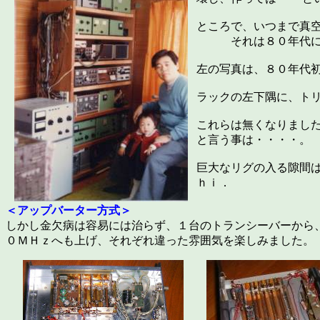
ところで、いつまで真空
それは８０年代にな
左の写真は、８０年代
ラックの左下隅に、ト
これらは無くなりまし
と言う事は・・・・。
巨大なリグの入る隙間
ｈｉ．
＜アップバーター方式＞
しかし金欠病は容易には治らず、１台のトランシーバーから
０ＭＨｚへも上げ、それぞれ違った雰囲気を楽しみました。