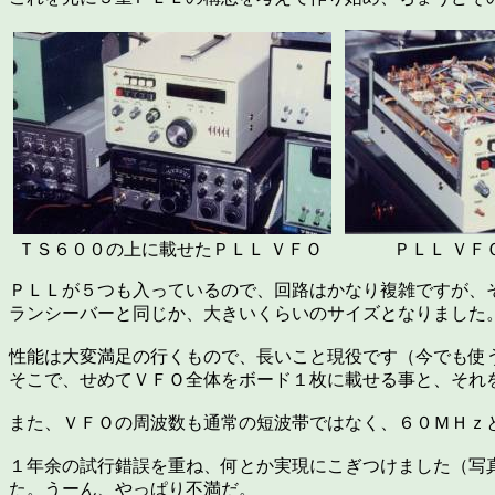
ＴＳ６００の上に載せたＰＬＬ ＶＦＯ ＰＬＬ ＶＦ
ＰＬＬが５つも入っているので、回路はかなり複雑ですが、そ
ランシーバーと同じか、大きいくらいのサイズとなりました
性能は大変満足の行くもので、長いこと現役です（今でも使
そこで、せめてＶＦＯ全体をボード１枚に載せる事と、それ
また、ＶＦＯの周波数も通常の短波帯ではなく、６０ＭＨｚ
１年余の試行錯誤を重ね、何とか実現にこぎつけました（写
た。うーん、やっぱり不満だ。