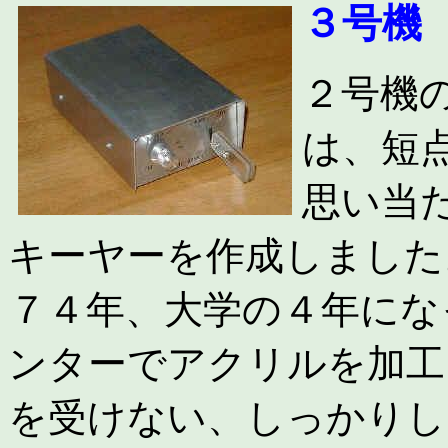
３号機
２号機
は、短
思い当
キーヤーを作成しました
７４年、大学の４年にな
ンターでアクリルを加工
を受けない、しっかりし