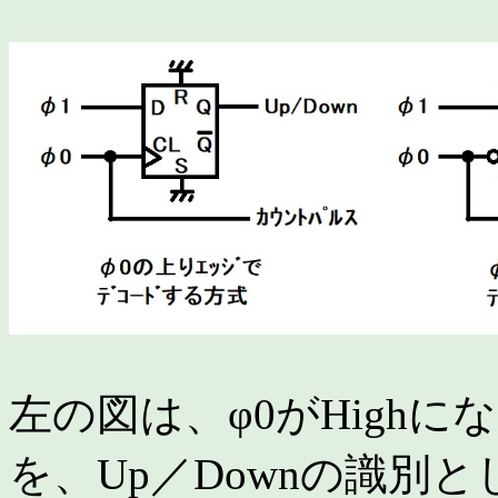
左の図は、φ0がHighにな
を、Up／Downの識別