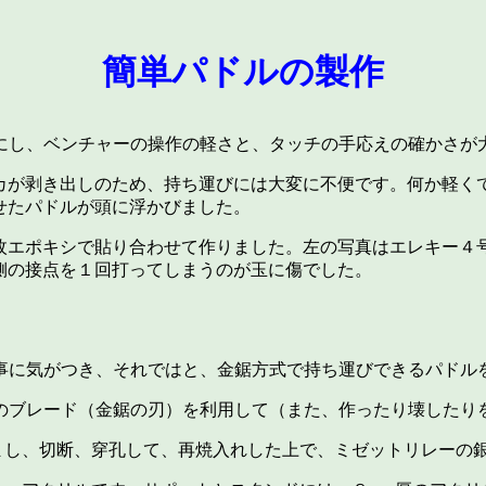
簡単パドルの製作
にし、ベンチャーの操作の軽さと、タッチの手応えの確かさが
カが剥き出しのため、持ち運びには大変に不便です。何か軽く
せたパドルが頭に浮かびました。
枚エポキシで貼り合わせて作りました。左の写真はエレキー４
側の接点を１回打ってしまうのが玉に傷でした。
事に気がつき、それではと、金鋸方式で持ち運びできるパドル
のブレード（金鋸の刃）を利用して（また、作ったり壊したり
まし、切断、穿孔して、再焼入れした上で、ミゼットリレーの