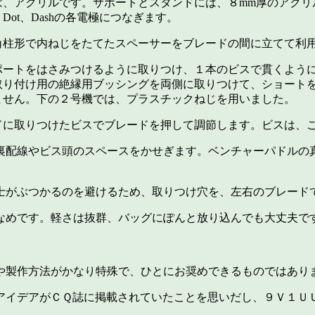
は、アクリルです。サポートとスタンドには、８mm厚のアクリ
ot、Dashの各電極につなぎます。
角柱形で内ねじをたてたスペーサーをブレードの間に立てて利
ポートをはさみつけるように取りつけ、１本のビスで貫くよう
取り付け用の絶縁用ブッシングを両側に取りつけて、ショート
ません。下の２号機では、プラスチックねじを用いました。
ドに取りつけたビスでブレードを押して調節します。ビスは、
裏配線やビス頭のスペースをかせぎます。ベンチャーパドルの
士がぶつかるのを避けるため、取りつけ穴を、左右のブレード
なめです。軽さは抜群、バッグにぽんと放り込んでも大丈夫で
や製作方法がかなり特殊で、ひとにお奨めできるものではあり
アイデアがＣＱ誌に掲載されていたことを思いだし、９Ｖ１Ｕ