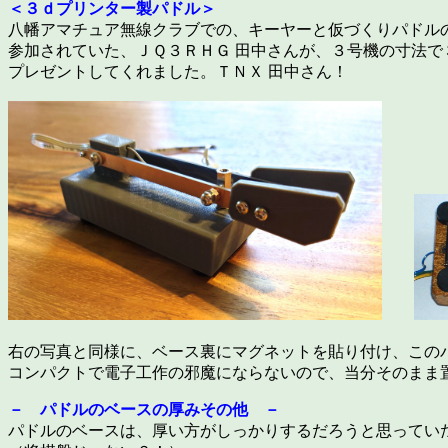
＜３ｄプリンター製パドル＞
八幡アマチュア無線クラブでの、キーヤーと仮づくりパドル
参加されていた、ＪＱ３ＲＨＧ 田中さんが、３号機の寸法
プレゼントしてくれました。ＴＮＸ 田中さん！
右の写真と同様に、ベース裏にマグネットを貼り付け、この
コンパクトで電子工作の邪魔にならないので、当分そのまま
－ パドルのベースの厚みその他 －
パドルのベースは、厚い方がしっかりするだろうと思ってい