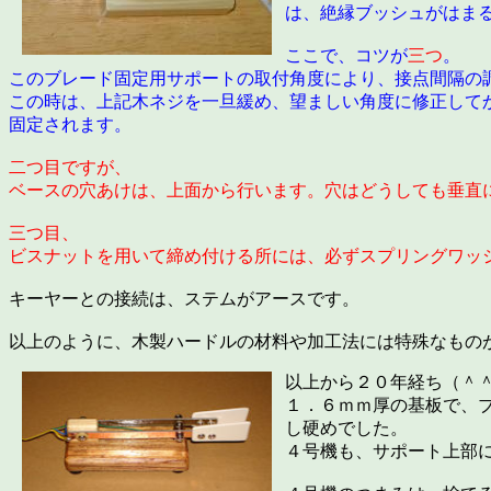
は、絶縁ブッシュがはま
ここで、コツが
三つ
。
このブレード固定用サポートの取付角度により、接点間隔の
この時は、上記木ネジを一旦緩め、望ましい角度に修正して
固定されます。
二つ目ですが、
ベースの穴あけは、上面から行います。穴はどうしても垂直
三つ目、
ビスナットを用いて締め付ける所には、必ずスプリングワッ
キーヤーとの接続は、ステムがアースです。
以上のように、木製ハードルの材料や加工法には特殊なもの
以上から２０年経ち（＾
１．６ｍｍ厚の基板で、
し硬めでした。
４号機も、サポート上部