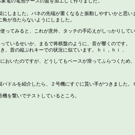
る家電の電池ケースの蓋を加工して作りました。
．
製にしました。バネの先端が重くなると振動しやすいかと思い
に角が当たらないようにしました。
て使ってみると、これが意外、タッチの手応えがしっかりして
使っているせいか、まるで将棋盤のように、音が響くのです。
響き、昔の縦ぶれキーでの状況に似ています。ｈｉ，ｈｉ．
ずにおいたのですが、どうしてもベースが滑ってふらつくため
製パドルを紹介したら、２号機にすぐに貰い手がつきました。
号機を繋いでテストしているところ。