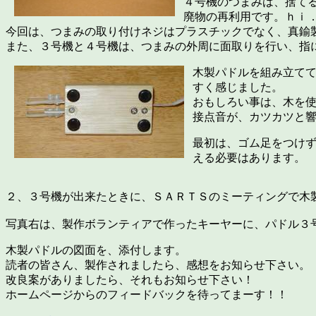
４号機のつまみは、捨て
廃物の再利用です。ｈｉ
今回は、つまみの取り付けネジはプラスチックでなく、真鍮
また、３号機と４号機は、つまみの外周に面取りを行い、指
木製パドルを組み立て
すく感じました。
おもしろい事は、木を
接点音が、カツカツと
最初は、ゴム足をつけ
える必要はあります。
２、３号機が出来たときに、ＳＡＲＴＳのミーティングで木
写真右は、製作ボランティアで作ったキーヤーに、パドル３
木製パドルの図面を、添付します。
読者の皆さん、製作されましたら、感想をお知らせ下さい。
改良案がありましたら、それもお知らせ下さい！
ホームページからのフィードバックを待ってまーす！！