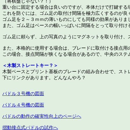
（将棋盤じゃない？！）
重い台に固定する場合は良いのですが、本体だけで打鍵する
これを防ぐには、ゴム足の取付け間隔を極力広くするのが良
ゴム足を２～３ｍｍの薄いものにしても同様の効果がありま
また、ゴム足はベースの幅いっぱいに間隔をとって取り付け
ゴム足に頼らず、上の写真のようにマグネットを取り付け、
また、本格的に使用する場合は、ブレードに取付ける接点用
この場合、接点間隔が狭くなる場合があるので、中央のステ
＜木製ストレートキー？＞
木製ベースとプリント基板のブレードの組み合わせで、スト
下にリンクがあります。どんなんやろ？
パドル３号機の図面
パドル４号機の図面
パドルの動作の確実性向上のページへ
摺動接点式パドルの試作へ