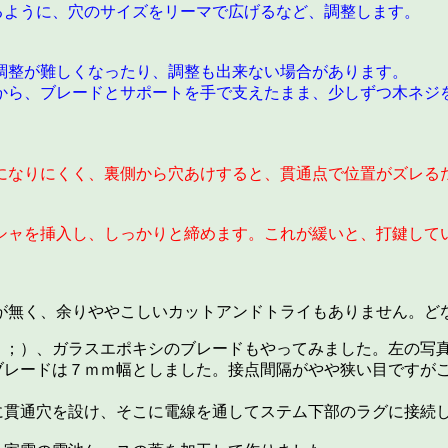
るように、穴のサイズをリーマで広げるなど、調整します。
調整が難しくなったり、調整も出来ない場合があります。
から、ブレードとサポートを手で支えたまま、少しずつ木ネジ
になりにくく、裏側から穴あけすると、貫通点で位置がズレる
シャを挿入し、しっかりと締めます。これが緩いと、打鍵して
が無く、余りややこしいカットアンドトライもありません。ど
＾；）、ガラスエポキシのブレードもやってみました。左の写
ブレードは７ｍｍ幅としました。接点間隔がやや狭い目ですが
に貫通穴を設け、そこに電線を通してステム下部のラグに接続