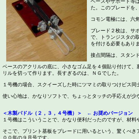
ベースやサポート等
た。このブレードを、D
コモン電極には、六
ブレード２枚は、サ
で、トランジスタの
を付ける必要もあり
接点間隔は、スタン
ベースのアクリルの底に、小さなゴム足を４個貼り付けて、
リルを切って作ります。長すぎるのは、ＮＧでした。
１号機の場合、スクイーズした時にツマミの取りつけビス同
使い心地は、かなりソフトで、ちょっとタッチの手応えが少
＜木製パドル（２，３，４号機）＞ ← お奨めバージョン
１号機はこういうことで、かなり便利だったのですが、材料
そこで、プリント基板をブレードに用いるという、驚くべき
００年の９月号です。