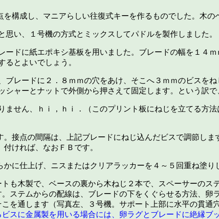
点を構成し、マニアらしい往復式キーを作るものでした。木の
と思い、１号機の方式とミックスしてパドルを製作しました。
レードに紙エポキシ基板を用いました。ブレードの幅を１４ｍ
するとよいでしょう。
、ブレードに２．８ｍｍの穴をあけ、そこへ３ｍｍのビスをね
ッシャーとナットで外側から押さえて固定します。という訳で
りません、ｈｉ，ｈｉ．（このプリント板にねじを立てる方法
す。接点の間隔は、上記ブレードにねじ込んだビスで調節しま
。付ければ、なおＦＢです。
らかに仕上げ、ニスまたはクリアラッカーを４～５回重ね塗り
ートも木製で、ベースの裏から木ねじ２本で、スペーサーのス
す。ステムからの配線は、ブレードの下をくぐらせる方法、卵
そこを通します（写真左、３号機。サポート上部に水平の貫通
るビスに金属製を用いる場合には、卵ラグとブレードに絶縁ブ