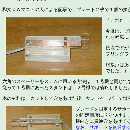
和文ＣＷマニアの人による記事で、ブレード２枚で１個の接
「これだ」
今度は、ブ
れを幅広に
接点ですが
プリングワ
銀接点はあ
でした。）
六角のスペーサーをステムに用いる方法は、１号機と同じで
従って１号機にあったスタンドは、２号機では省略しました
木の材料は、カットして穴をあけた後、サンドペーパーで滑
ブレードを固定するサポ
の固定個所に取りつけま
横向きに貫通穴をあけて
なお、サポートを貫通す